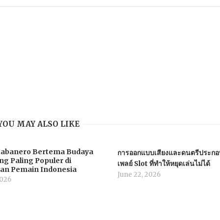
YOU MAY ALSO LIKE
 Habanero Bertema Budaya
การออกแบบเสียงและดนตรีประกอ
ng Paling Populer di
เพลย์ Slot ที่ทำให้หยุดเล่นไม่ได้
an Pemain Indonesia
June 22, 2026
2026