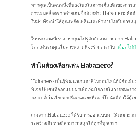
หากคุณเป็นคนหนึ่งที่หลงใหลในความตื่นเต้นของการเ
การเล่นสล็อตจากค่ายเกมชื่อดังอย่าง Habanero คือ
ใหม่ๆ ที่จะทำให้คุณเพลิดเพลินและท้าทายไปกับการหมุน
ในบทความนี้เราจะพาคุณไปรู้จักกับเกมจากค่าย Habane
โดดเด่นจนคุณไม่ควรพลาดที่จะร่วมสนุกกับ
สล็อตไม่มีข
ทำไมต้องเลือกเล่น Habanero?
Habanero เป็นผู้พัฒนาเกมคาสิโนออนไลน์ที่มีชื่อเสี
ฟีเจอร์พิเศษที่ออกแบบมาเพื่อเพิ่มโอกาสในการชนะรางว
หลาย ทั้งในเรื่องของธีมเกมและฟีเจอร์โบนัสที่ทำให้ผู้
เกมจาก Habanero ได้รับการออกแบบมาให้เหมาะสมกับการ
ระหว่างเดินทางก็สามารถสนุกได้ทุกที่ทุกเวลา