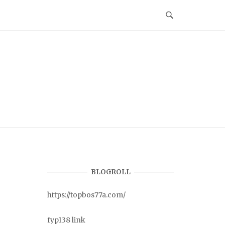
BLOGROLL
https://topbos77a.com/
fyp138 link