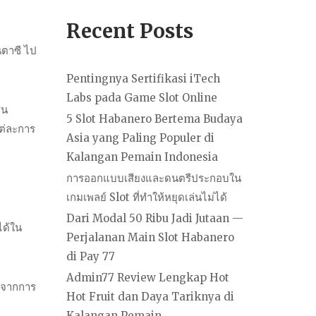
Recent Posts
นตาซี ไป
Pentingnya Sertifikasi iTech
Labs pada Game Slot Online
่น
5 Slot Habanero Bertema Budaya
แต่ละการ
Asia yang Paling Populer di
Kalangan Pemain Indonesia
การออกแบบเสียงและดนตรีประกอบใน
เกมเพลย์ Slot ที่ทำให้หยุดเล่นไม่ได้
Dari Modal 50 Ribu Jadi Jutaan —
ได้ใน
Perjalanan Main Slot Habanero
di Pay 77
Admin77 Review Lengkap Hot
ัลจากการ
Hot Fruit dan Daya Tariknya di
Kalangan Pemain