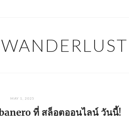
WANDERLUST
MAY 1, 2025
anero ที่ สล็อตออนไลน์ วันนี้!