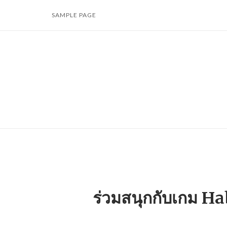
Skip
SAMPLE PAGE
to
content
ร่วมสนุกกับเกม Hab