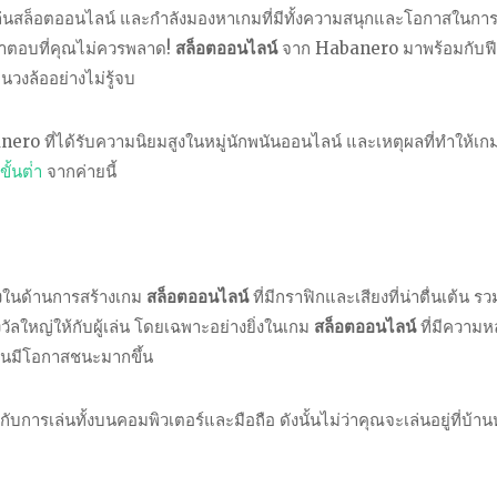
ล่นสล็อตออนไลน์ และกำลังมองหาเกมที่มีทั้งความสนุกและโอกาสในก
คำตอบที่คุณไม่ควรพลาด!
สล็อตออนไลน์
จาก Habanero มาพร้อมกับฟี
วงล้ออย่างไม่รู้จบ
ro ที่ได้รับความนิยมสูงในหมู่นักพนันออนไลน์ และเหตุผลที่ทำให้เกมเ
ั้นต่ํา
จากค่ายนี้
ยงในด้านการสร้างเกม
สล็อตออนไลน์
ที่มีกราฟิกและเสียงที่น่าตื่นเต้น รว
ัลใหญ่ให้กับผู้เล่น โดยเฉพาะอย่างยิ่งในเกม
สล็อตออนไลน์
ที่มีความ
เล่นมีโอกาสชนะมากขึ้น
เล่นทั้งบนคอมพิวเตอร์และมือถือ ดังนั้นไม่ว่าคุณจะเล่นอยู่ที่บ้าน