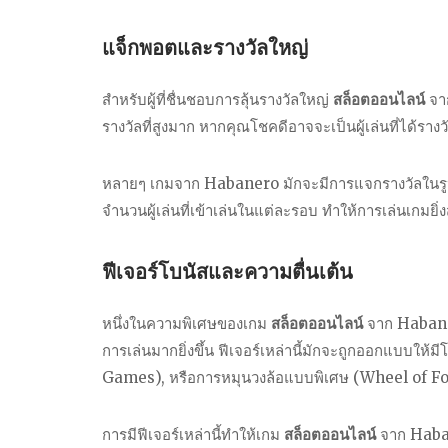
แจ็กพอตและรางวัลใหญ่
สำหรับผู้ที่ชื่นชอบการลุ้นรางวัลใหญ่
สล็อตออนไลน์
จาก
รางวัลที่สูงมาก หากคุณโชคดีอาจจะเป็นผู้เล่นที่ได้
หลายๆ เกมจาก Habanero มักจะมีการแจกรางวัลในรู
จำนวนผู้เล่นที่เข้าเล่นในแต่ละรอบ ทำให้การเล่นเกมยิ่งส
ฟีเจอร์โบนัสและความตื่นเต้น
หนึ่งในความพิเศษของเกม
สล็อตออนไลน์
จาก Habanero
การเล่นมากยิ่งขึ้น ฟีเจอร์เหล่านี้มักจะถูกออกแบบให้
Games), หรือการหมุนวงล้อแบบพิเศษ (Wheel of F
การมีฟีเจอร์เหล่านี้ทำให้เกม
สล็อตออนไลน์
จาก Habane