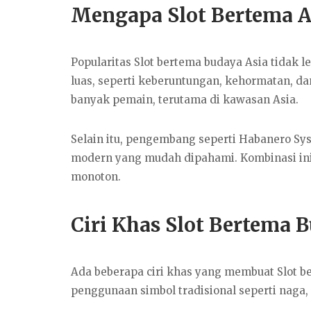
Mengapa Slot Bertema A
Popularitas Slot bertema budaya Asia tidak l
luas, seperti keberuntungan, kehormatan, da
banyak pemain, terutama di kawasan Asia.
Selain itu, pengembang seperti
Habanero Sy
modern yang mudah dipahami. Kombinasi in
monoton.
Ciri Khas Slot Bertema 
Ada beberapa ciri khas yang membuat Slot b
penggunaan simbol tradisional seperti naga,