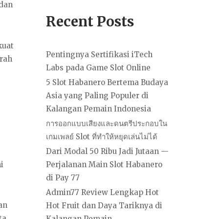
 dan
Recent Posts
kuat
Pentingnya Sertifikasi iTech
rah
Labs pada Game Slot Online
5 Slot Habanero Bertema Budaya
Asia yang Paling Populer di
Kalangan Pemain Indonesia
การออกแบบเสียงและดนตรีประกอบใน
เกมเพลย์ Slot ที่ทำให้หยุดเล่นไม่ได้
Dari Modal 50 Ribu Jadi Jutaan —
i
Perjalanan Main Slot Habanero
di Pay 77
Admin77 Review Lengkap Hot
an
Hot Fruit dan Daya Tariknya di
ta
Kalangan Pemain