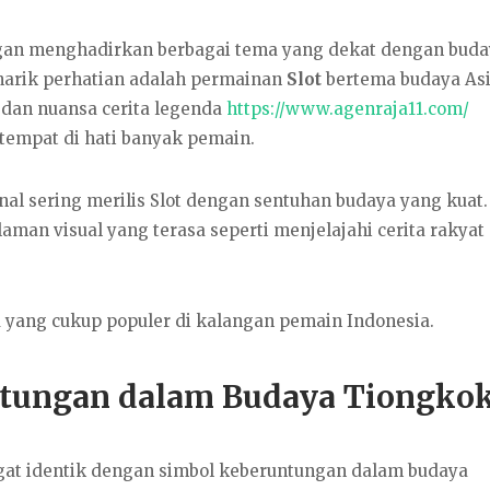
ngan menghadirkan berbagai tema yang dekat dengan buda
menarik perhatian adalah permainan
Slot
bertema budaya Asi
 dan nuansa cerita legenda
https://www.agenraja11.com/
tempat di hati banyak pemain.
al sering merilis Slot dengan sentuhan budaya yang kuat.
aman visual yang terasa seperti menjelajahi cerita rakyat
a yang cukup populer di kalangan pemain Indonesia.
untungan dalam Budaya Tiongko
gat identik dengan simbol keberuntungan dalam budaya