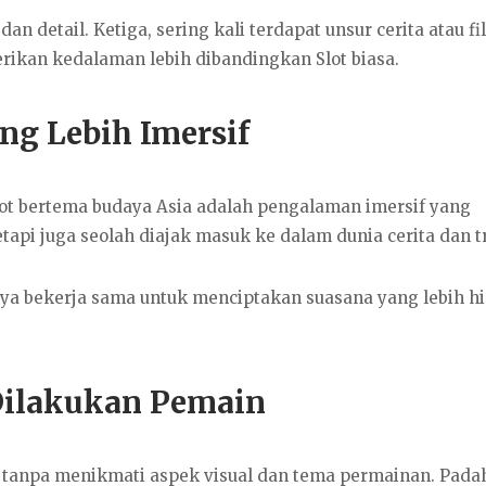
n detail. Ketiga, sering kali terdapat unsur cerita atau fil
ikan kedalaman lebih dibandingkan Slot biasa.
g Lebih Imersif
ot bertema budaya Asia adalah pengalaman imersif yang
api juga seolah diajak masuk ke dalam dunia cerita dan tr
anya bekerja sama untuk menciptakan suasana yang lebih h
Dilakukan Pemain
l tanpa menikmati aspek visual dan tema permainan. Padah