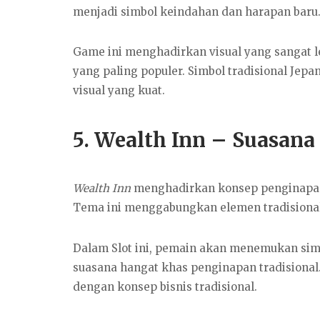
menjadi simbol keindahan dan harapan baru
Game ini menghadirkan visual yang sangat le
yang paling populer. Simbol tradisional Jepa
visual yang kuat.
5. Wealth Inn – Suasana
Wealth Inn
menghadirkan konsep penginapan
Tema ini menggabungkan elemen tradisiona
Dalam Slot ini, pemain akan menemukan sim
suasana hangat khas penginapan tradisiona
dengan konsep bisnis tradisional.