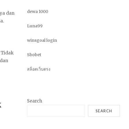
dewa 1000
ya dan
a.
Luna99
winsgoal login
 Tidak
Sbobet
 dan
สล็อตเว็บตรง
Search
k
SEARCH