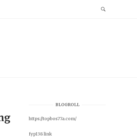
BLOGROLL
ng
https://topbos77a.com/
fyp138 link