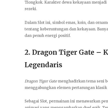
Tiongkok. Karakter dewa kekayaan menjadi
rezeki.
Dalam Slot ini, simbol emas, koin, dan orna
tentang keberuntungan dan kekayaan. Bany
dan penuh energi positif.
2. Dragon Tiger Gate – 
Legendaris
Dragon Tiger Gate
menghadirkan tema seni bel
menggabungkan elemen pertarungan klasik 
Sebagai Slot, permainan ini menawarkan pen
animasi yang menggambarkan duel epik. Tema