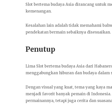
Slot bertema budaya Asia dirancang untuk m
kemenangan.
Kesalahan lain adalah tidak memahami bahwa
pendekatan bermain sebaiknya disesuaikan.
Penutup
Lima Slot bertema budaya Asia dari
Habaner
menggabungkan hiburan dan budaya dalam s
Dengan visual yang kuat, tema yang kaya mak
menjadi favorit banyak pemain di Indonesi
permainannya, tetapi juga cerita dan suasan