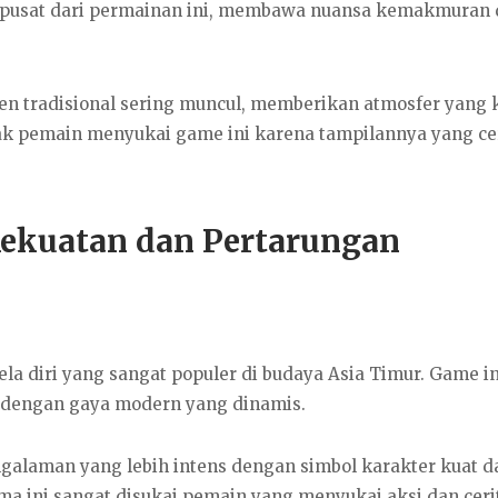
 pusat dari permainan ini, membawa nuansa kemakmuran
men tradisional sering muncul, memberikan atmosfer yang 
ak pemain menyukai game ini karena tampilannya yang ce
Kekuatan dan Pertarungan
a diri yang sangat populer di budaya Asia Timur. Game in
dengan gaya modern yang dinamis.
galaman yang lebih intens dengan simbol karakter kuat d
 ini sangat disukai pemain yang menyukai aksi dan ceri